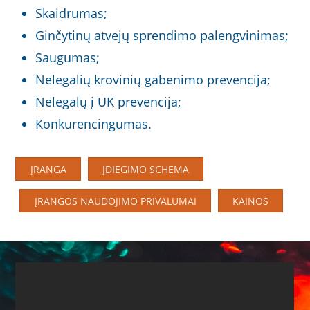
Skaidrumas;
Ginčytinų atvejų sprendimo palengvinimas;
Saugumas;
Nelegalių krovinių gabenimo prevencija;
Nelegalų į UK prevencija;
Konkurencingumas.
ĮRANGA
ĮDIEGIMO SCHEMA
ĮRANGOS NAUDOJIMO PRIVALUMAI
KAINOS